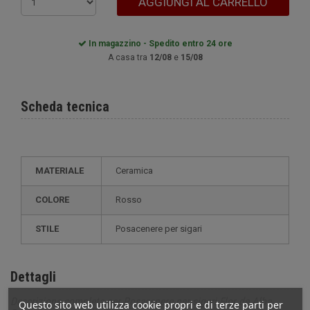
AGGIUNGI AL CARRELLO
In magazzino - Spedito entro 24 ore
A casa tra
12/08
e
15/08
Scheda tecnica
MATERIALE
Ceramica
COLORE
Rosso
STILE
posacenere per sigari
Dettagli
Descrizione completa per Posacenere per sigari Flor de Alba
Questo sito web utilizza cookie propri e di terze parti per