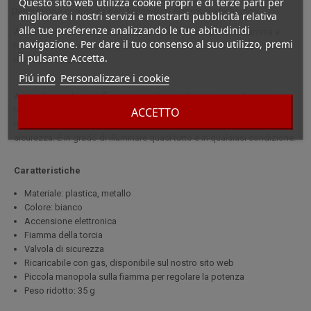
Questo sito web utilizza cookie propri e di terze parti per
Descrizione completa per Accendino fluorescente bianco
migliorare i nostri servizi e mostrarti pubblicità relativa
alle tue preferenze analizzando le tue abitudinidi
Accendisigari bianco fluorescente dotato di una potente fiamma a
navigazione. Per dare il tuo consenso al suo utilizzo, premi
torcia, la cui intensità è regolabile tramite una piccola manopola, e
il pulsante Accetta.
ricaricabile a gas.
Piú info
Personalizzare i cookie
Accendisigari bianco fluorescente dotato di una potente fiamma a
ACCETTO
torcia, la cui intensità è regolabile tramite una piccola manopola, e
ricaricabile a gas. Ha un'accensione elettronica e una valvola di
sicurezza. È in grado di illuminare quasi tutto e in qualsiasi condizione.
Caratteristiche
Materiale: plastica, metallo
Colore: bianco
Accensione elettronica
Fiamma della torcia
Valvola di sicurezza
Ricaricabile con gas, disponibile sul nostro sito web
Piccola manopola sulla fiamma per regolare la potenza
Peso ridotto: 35 g