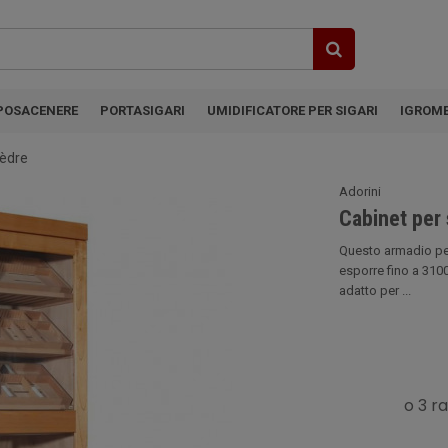
POSACENERE
PORTASIGARI
UMIDIFICATORE PER SIGARI
IGROM
Cèdre
Adorini
Cabinet per
Questo armadio per
esporre fino a 3100
adatto per ...