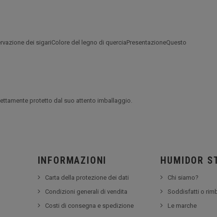
servazione dei sigariColore del legno di querciaPresentazioneQuesto
rfettamente protetto dal suo attento imballaggio.
INFORMAZIONI
HUMIDOR S
Carta della protezione dei dati
Chi siamo?
Condizioni generali di vendita
Soddisfatti o rim
Costi di consegna e spedizione
Le marche