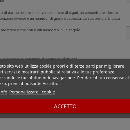
tel.
 di dare un nome alle diverse marche di sigari, un cassetto per riporre
 posizioni diverse e un humidor di grande capacità. La sua porta si blocca
e mostrare e che non è più nascosto in un angolo.
re un eccessivo consumo di acqua ed elettricità.
to sito web utilizza cookie propri e di terze parti per migliorare i
ri servizi e mostrarti pubblicità relativa alle tue preferenze
izzando le tue abitudinidi navigazione. Per dare il tuo consenso al
 una presentazione ottimale del prodotto.
izzo, premi il pulsante Accetta.
info
Personalizzare i cookie
unità più grande.
 dell'aria e dell'umidità.
ACCETTO
digitale per controllare: