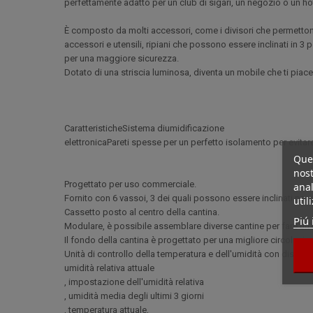
perfettamente adatto per un club di sigari, un negozio o un ho
È composto da molti accessori, come i divisori che permettono
accessori e utensili, ripiani che possono essere inclinati in 3
per una maggiore sicurezza.
Dotato di una striscia luminosa, diventa un mobile che ti piac
CaratteristicheSistema diumidificazione
elettronicaPareti spesse per un perfetto isolamento per evita
Ques
nost
Progettato per uso commerciale.
anal
Fornito con 6 vassoi, 3 dei quali possono essere inclinati per
util
Cassetto posto al centro della cantina.
Piú 
Modulare, è possibile assemblare diverse cantine per fare un'
Il fondo della cantina è progettato per una migliore circolazione
Unità di controllo della temperatura e dell'umidità con display 
umidità relativa attuale
, impostazione dell'umidità relativa
, umidità media degli ultimi 3 giorni
, temperatura attuale,