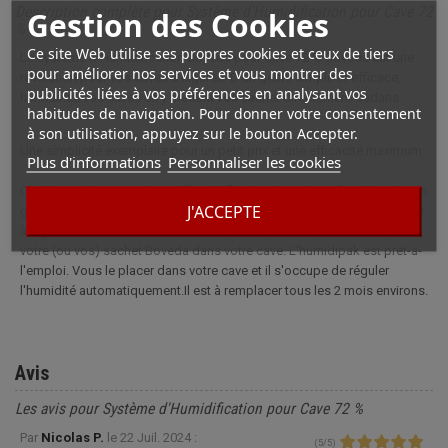
Description complète pour Système d'Humidification pour Cave 72
Gestion des Cookies
%
Ce site Web utilise ses propres cookies et ceux de tiers
Le système d'Humidification Boveda pour Cave 72 % Boveda est une
pour améliorer nos services et vous montrer des
révolution pour vos caves à cigares. D'un geste simple et efficace,
publicités liées à vos préférences en analysant vos
humidifiez vos caves en y mettant vos sachet directement dedans.
habitudes de navigation. Pour donner votre consentement
à son utilisation, appuyez sur le bouton Accepter.
Une simplicité exemplaire pour un petit prix et une efficacité maximum.
Plus d'informations
Personnaliser les cookies
Choisissez le pourcentage d'humidification Boveda en fonction de vos
J'ACCEPTE
gouts, du nombre de cigares à conserver et de la qualité de votre cave
à cigares, ensuite, enlevez le sachet plastique transparent et déposez
votre (ou vos) sachet Boveda dans votre cave. L'humidipak est prêt-à-
l'emploi. Vous le placer dans votre cave et il s'occupe de réguler
l'humidité automatiquement.Il est à remplacer tous les 2 mois environs.
Avis
Les avis pour Système d'Humidification pour Cave 72 %
Par
Nicolas P.
le
22 Juil. 2024 :
(
5
/
5
)