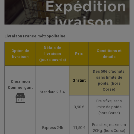
Livraison France métropolitaine
Délais de
Option de
Conditions et
livraison
Prix
livraison
détails
(jours ouvrés)
Dès 50€ d'achats,
sans limite de
Gratuit
Chez mon
poids.
(hors
Commerçant
Corse)
Standard 2 à 4j
Frais fixe, sans
3,90 €
limite de poids.
(
hors Corse)
Frais fixe, maximum
Express 24h
11,50 €
20Kg.
(hors Corse)