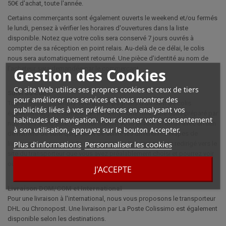
50€ d'achat, toute l'année.
Certains commerçants sont également ouverts le weekend et/ou fermés
le lundi, pensez à vérifier les horaires d'ouvertures dans la liste
disponible. Notez que votre colis sera conservé 7 jours ouvrés à
compter de sa réception en point relais. Au-delà de ce délai, le colis
nous sera automatiquement retourné. Une pièce d’identité au nom de
l’acheteur sera demandée par le commerçant.
Gestion des Cookies
Ce site Web utilise ses propres cookies et ceux de tiers
Suivi du colis
pour améliorer nos services et vous montrer des
Toutes nos expéditions sont accompagnées d'un suivi de colis
publicités liées à vos préférences en analysant vos
également appelé numéro de "tracking". Une fois votre colis préparé par
habitudes de navigation. Pour donner votre consentement
nos soins et expédié, Humidor Station vous envoie un email avec un lien
à son utilisation, appuyez sur le bouton Accepter.
de numéro de suivi qui permet de suivre les différentes étapes de
Plus d'informations
Personnaliser les cookies
livraison de votre colis. En cliquant sur ce lien, vous serez redirigé vers le
site du transporteur que vous avez préalablement choisi et pourrez voir
où se trouve votre colis dans ses différentes étapes d’acheminement.
J'ACCEPTE
Livraison DOM/COM et International
Pour une livraison à l'international, nous vous proposons le transporteur
DHL ou Chronopost. Une livraison par La Poste Colissimo est également
disponible selon les destinations.