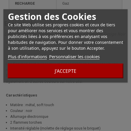
RECHARGE
gaz
Gestion des Cookies
En savoir plus
Ce site Web utilise ses propres cookies et ceux de tiers
pour améliorer nos services et vous montrer des
Description complète pour Briquet Torche 2 Flammes Design Noir
publicités liées à vos préférences en analysant vos
habitudes de navigation. Pour donner votre consentement
Briquet permettant d'allumer cigares et cigarettes grâce à son système
à son utilisation, appuyez sur le bouton Accepter.
de double flamme torche.
Plus d'informations
Personnaliser les cookies
Les flammes sont puissantes et son réglable en puissance via une
molette sous le briquet. Il possède un bouton "lock" qui verrouille la
J'ACCEPTE
flamme ou son déclenchement (sécurité enfant). Couleur noire, existe
également en d'autres couleurs sur notre site.
Caractéristiques
Matière : métal, soft touch
Couleur : noir
Allumage électronique
2 flammes torches
Intensité réglable (molette de réglage sous le briquet)