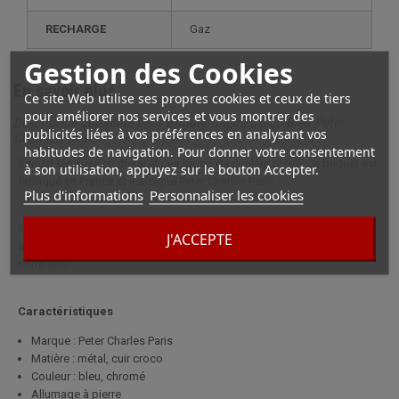
RECHARGE
gaz
Gestion des Cookies
En savoir plus
Ce site Web utilise ses propres cookies et ceux de tiers
pour améliorer nos services et vous montrer des
Description complète pour Briquet Cigare Croco Bleu Peter
publicités liées à vos préférences en analysant vos
Charles Paris
habitudes de navigation. Pour donner votre consentement
Briquet tempete en métal et cuir croco de couleur bleue. Ce briquet est
à son utilisation, appuyez sur le bouton Accepter.
fabriqué en France et est signé Peter Charles Paris.
Plus d'informations
Personnaliser les cookies
Il possède deux flammes torches puissantes réglables en intensité,
J'ACCEPTE
ainsi qu'un puncher situé sous le briquet. Existe en d'autres coloris sur
notre site.
Caractéristiques
Marque : Peter Charles Paris
Matière : métal, cuir croco
Couleur : bleu, chromé
Allumage à pierre