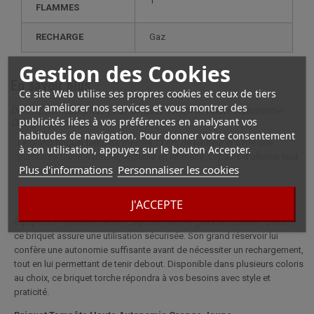
1
FLAMMES
RECHARGE
gaz
Gestion des Cookies
En savoir plus
Ce site Web utilise ses propres cookies et ceux de tiers
pour améliorer nos services et vous montrer des
Description complète pour Briquet Tempête Haute Autonomie
publicités liées à vos préférences en analysant vos
Orange - jaune
habitudes de navigation. Pour donner votre consentement
Le grand briquet tempête mesure 11 cm de hauteur et offre une
à son utilisation, appuyez sur le bouton Accepter.
puissante flamme torche, réglable en intensité, capable d'allumer tout
Plus d'informations
Personnaliser les cookies
ce que vous souhaitez.
J'ACCEPTE
Équipé d'un système de blocage de flamme grâce au bouton "LOCK",
ce briquet assure une utilisation sécurisée. Son grand réservoir lui
confère une autonomie suffisante avant de nécessiter un rechargement,
tout en lui permettant de tenir debout. Disponible dans plusieurs coloris
au choix, ce briquet torche répondra à vos besoins avec style et
praticité.