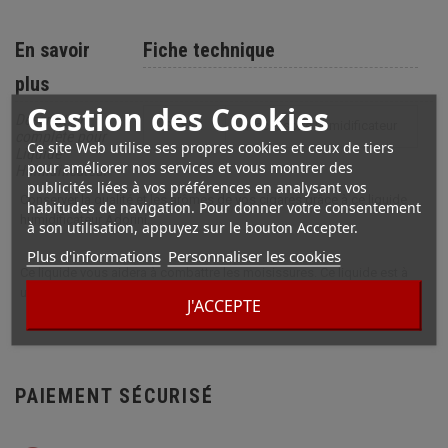
En savoir
Fiche technique
plus
Gestion des Cookies
Description
STYLE
accessoire humidificateur
complète pour
Ce site Web utilise ses propres cookies et ceux de tiers
Liquide
pour améliorer nos services et vous montrer des
Humidificateur
publicités liées à vos préférences en analysant vos
Conserver la qualité et les arômes de vos cigares grâce à ce liquide
habitudes de navigation. Pour donner votre consentement
humidificateur Adorini.
à son utilisation, appuyez sur le bouton Accepter.
Plus d'informations
Personnaliser les cookies
Ce liquide vous aidera à combattre les moisissures. Ce liquide est à
utiliser avec un humidificateur composé de cristaux acryl.
J'ACCEPTE
PAIEMENT SÉCURISÉ