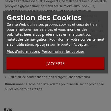
selon des critères de qualité exigeants, ce mélange d’eau distillée et de
propylène glycol permet de stabiliser l’humidité autour de 70 %,
préservant ainsi l’état de vos cigares. Grâce à sa formulation
Gestion des Cookies
spécifique, il limite efficacement les variations d’humidité tout en
réduisant les risques de développement de moisissures, grâce à la
Ce site Web utilise ses propres cookies et ceux de tiers
présence d’agents antibactériens doux à base d’ions d’argent. Prêt à
pour améliorer nos services et vous montrer des
l’emploi, ce liquide est compatible avec tous types d’humidificateurs,
publicités liées à vos préférences en analysant vos
qu’ils soient à éponge, à cristal ou à cartouche. Son format généreux de
habitudes de navigation. Pour donner votre consentement
1 litre répond parfaitement aux besoins des caves de grande capacité,
à son utilisation, appuyez sur le bouton Accepter.
offrant une utilisation durable sans manipulation supplémentaire.
Plus d'informations
Personnaliser les cookies
Marque :
Adorini
A utiliser avec un humidificateur composé de cristaux acryl ou
J'ACCEPTE
mousse (type humidificateur de luxe Adorini)
Bouteille de 1 L
Eau distillée contenant des ions d'argent (antibactériens)
Dimensions :
Flacon de 1 litre, adapté pour une utilisation prolongée
sur caves de toutes tailles.
Avis