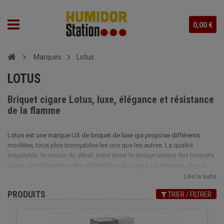
0,00 €
Marques
Lotus
LOTUS
Briquet cigare Lotus, luxe, élégance et résistance
de la flamme
Lotus est une marque US de briquet de luxe qui propose différents
modèles, tous plus incroyables les uns que les autres. La qualité
inégalable, le soucis du détail, mais aussi le design unique des briquets
Lotus, font le bonheur des aficionados du cigare. La marque Lotus a
d'ailleurs acquis une excellente réputation l'amenant au rang de l'une
Lire la suite
des principales entreprises mondiale de l'univers fumeur. A votre tour,
PRODUITS
TRIER / FILTRER
faites confiance à la marque et choisissez l'élégance du briquet
Monarch Lotus, ou la modernité du briquet Tuscan Lotus ou encore la
puissance de la double flamme du briquet Lotus Retro. Chacune de ces