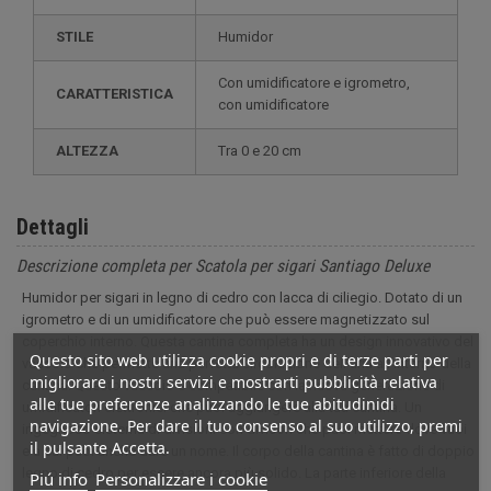
STILE
humidor
con umidificatore e igrometro,
CARATTERISTICA
con umidificatore
ALTEZZA
tra 0 e 20 cm
Dettagli
Descrizione completa per Scatola per sigari Santiago Deluxe
Humidor per sigari in legno di cedro con lacca di ciliegio. Dotato di un
igrometro e di un umidificatore che può essere magnetizzato sul
coperchio interno. Questa cantina completa ha un design innovativo del
Questo sito web utilizza cookie propri e di terze parti per
vassoio che permette una perfetta circolazione dell'aria all'interno della
migliorare i nostri servizi e mostrarti pubblicità relativa
cantina. Questo vassoio è compatibile con la nuova generazione di
alle tue preferenze analizzando le tue abitudinidi
umidificatori elettronici che puoi aggiungere alla tua cantina. Un
navigazione. Per dare il tuo consenso al suo utilizzo, premi
ingegnoso sistema di divisioni con divisori che puoi mettere dove vuoi
il pulsante Accetta.
e a cui puoi anche dare un nome. Il corpo della cantina è fatto di doppio
legno di cedro per essere ancora più solido. La parte inferiore della
Piú info
Personalizzare i cookie