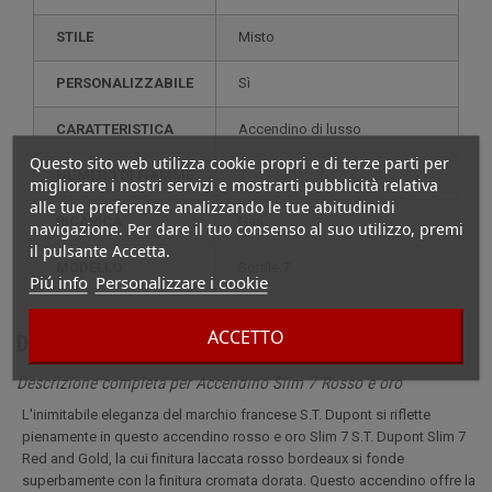
STILE
misto
PERSONALIZZABILE
sì
CARATTERISTICA
accendino di lusso
Questo sito web utilizza cookie propri e di terze parti per
NUMERO DI FIAMME
1
migliorare i nostri servizi e mostrarti pubblicità relativa
alle tue preferenze analizzando le tue abitudinidi
RICARICA
gas
navigazione. Per dare il tuo consenso al suo utilizzo, premi
il pulsante Accetta.
MODELLO
sottile 7
Piú info
Personalizzare i cookie
ACCETTO
Dettagli
Descrizione completa per Accendino Slim 7 Rosso e oro
L'inimitabile eleganza del marchio francese S.T. Dupont si riflette
pienamente in questo accendino rosso e oro Slim 7 S.T. Dupont Slim 7
Red and Gold, la cui finitura laccata rosso bordeaux si fonde
superbamente con la finitura cromata dorata. Questo accendino offre la