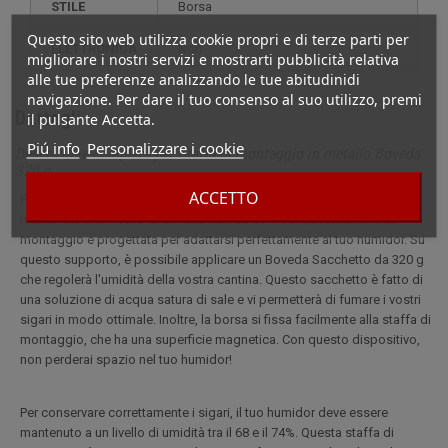
STILE
borsa
Questo sito web utilizza cookie propri e di terze parti per
ELETTRONICA
non
migliorare i nostri servizi e mostrarti pubblicità relativa
alle tue preferenze analizzando le tue abitudinidi
navigazione. Per dare il tuo consenso al suo utilizzo, premi
Dettagli
il pulsante Accetta.
Piú info
Personalizzare i cookie
Descrizione completa per Staffa di montaggio in metallo Boveda
320 g
ACCETTO
Per conservare correttamente i sigari, il tuo humidor deve essere
mantenuto a un livello di umidità tra il 68 e il 74%. Questa staffa di
montaggio è progettata per adattarsi perfettamente al tuo humidor. Su
questo supporto, è possibile applicare un Boveda Sacchetto da 320 g
che regolerà l'umidità della vostra cantina. Questo sacchetto è fatto di
una soluzione di acqua satura di sale e vi permetterà di fumare i vostri
sigari in modo ottimale. Inoltre, la borsa si fissa facilmente alla staffa di
montaggio, che ha una superficie magnetica. Con questo dispositivo,
non perderai spazio nel tuo humidor!
Per conservare correttamente i sigari, il tuo humidor deve essere
mantenuto a un livello di umidità tra il 68 e il 74%. Questa staffa di