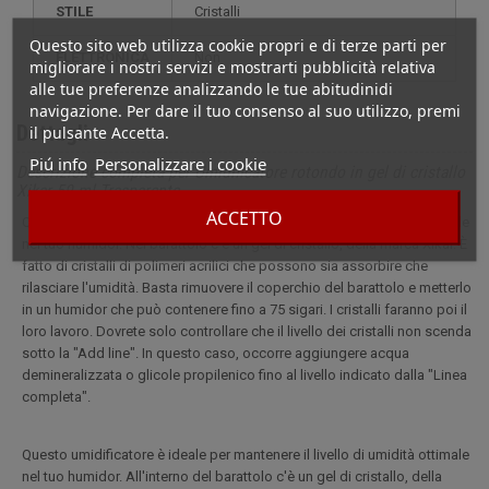
STILE
cristalli
Questo sito web utilizza cookie propri e di terze parti per
ELETTRONICA
non
migliorare i nostri servizi e mostrarti pubblicità relativa
alle tue preferenze analizzando le tue abitudinidi
navigazione. Per dare il tuo consenso al suo utilizzo, premi
Dettagli
il pulsante Accetta.
Piú info
Personalizzare i cookie
Descrizione completa per Umidificatore rotondo in gel di cristallo
Xikar 59 ml Trasparente
ACCETTO
Questo umidificatore è ideale per mantenere il livello di umidità ottimale
nel tuo humidor. Nel barattolo c'è un gel di cristallo, della marca Xikar. È
fatto di cristalli di polimeri acrilici che possono sia assorbire che
rilasciare l'umidità. Basta rimuovere il coperchio del barattolo e metterlo
in un humidor che può contenere fino a 75 sigari. I cristalli faranno poi il
loro lavoro. Dovrete solo controllare che il livello dei cristalli non scenda
sotto la "Add line". In questo caso, occorre aggiungere acqua
demineralizzata o glicole propilenico fino al livello indicato dalla "Linea
completa".
Questo umidificatore è ideale per mantenere il livello di umidità ottimale
nel tuo humidor. All'interno del barattolo c'è un gel di cristallo, della