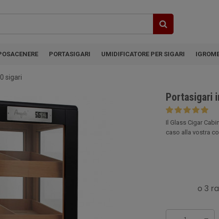
POSACENERE
PORTASIGARI
UMIDIFICATORE PER SIGARI
IGROM
0 sigari
Portasigari 
Il Glass Cigar Cabi
caso alla vostra col