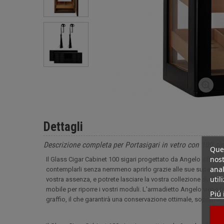
Dettagli
Descrizione completa per Portasigari in vetro con 100 sig
Ques
nost
Il Glass Cigar Cabinet 100 sigari progettato da Angelo offre un 
anal
contemplarli senza nemmeno aprirlo grazie alle sue superfici in 
util
vostra assenza, e potrete lasciare la vostra collezione di sigari
mobile per riporre i vostri moduli. L'armadietto Angelo viene
Piú 
graffio, il che garantirà una conservazione ottimale, soprattutto