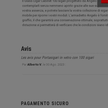
Il Glass Cigar Cabinet 100 sigari progettato da Angelo offre un 
contemplarli senza nemmeno aprirlo grazie alle sue superfici in 
vostra assenza, e potrete lasciare la vostra collezione di sigari
mobile per riporre i vostri moduli. L'armadietto Angelo è forn
graffio, il che garantirà una conservazione ottimale, soprattutto
dotazione vi permetterà di verificare che le condizioni siano idea
Avis
Les avis pour Portasigari in vetro con 100 sigari
Par
Alberto V.
le
30 Ago. 2023 :
PAGAMENTO SICURO