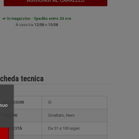
AGGIUNGI AL CARRELLO
In magazzino - Spedito entro 24 ore
A casa tra
12/08
e
15/08
cheda tecnica
ACCESSORI
Sì
 suo
COLORE
smaltato, Nero
CAPACITÀ
da 51 a 100 sigari