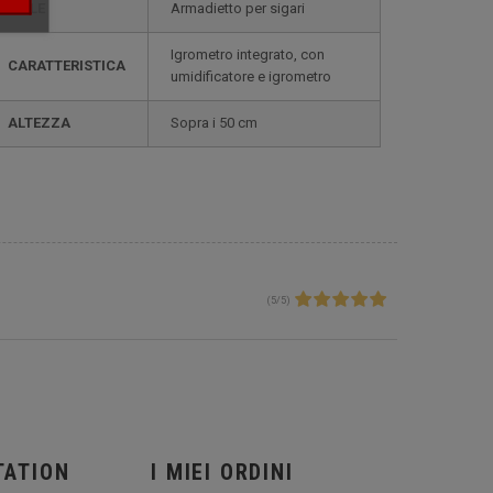
STILE
armadietto per sigari
igrometro integrato, con
CARATTERISTICA
umidificatore e igrometro
ALTEZZA
sopra i 50 cm
(
5
/
5
)
TATION
I MIEI ORDINI