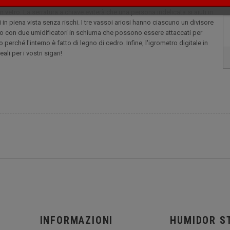
vero e proprio caso alla vostra collezione di sigari, e vi permetterà di
vetro. La serratura a chiave eviterà che una persona indelicata si aiuti in
 in piena vista senza rischi. I tre vassoi ariosi hanno ciascuno un divisore
ito con due umidificatori in schiuma che possono essere attaccati per
 perché l'interno è fatto di legno di cedro. Infine, l'igrometro digitale in
li per i vostri sigari!
INFORMAZIONI
HUMIDOR S