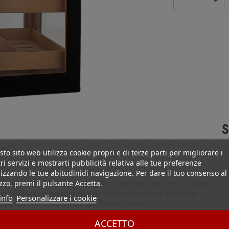
1
S
ari
to sito web utilizza cookie propri e di terze parti per migliorare i
ri servizi e mostrarti pubblicità relativa alle tue preferenze
vero e proprio caso alla vostra collezione di sigari, e vi permetterà di
izzando le tue abitudinidi navigazione. Per dare il tuo consenso al
vetro. La serratura a chiave eviterà che una persona indelicata si aiuti in
izzo, premi il pulsante Accetta.
 in piena vista senza rischi. I tre vassoi ariosi hanno ciascuno un divisore
 fornito con due humidor di schiuma che possono essere attaccati per
info
Personalizzare i cookie
 perché l'interno è fatto di legno di cedro. Infine l'ig
ACCETTO