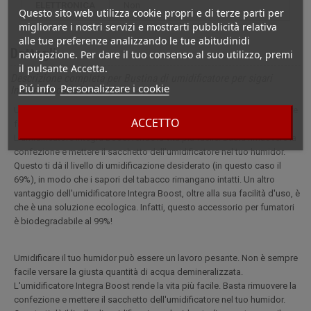
ELETTRONICA
non
Questo sito web utilizza cookie propri e di terze parti per
migliorare i nostri servizi e mostrarti pubblicità relativa
alle tue preferenze analizzando le tue abitudinidi
Dettagli
navigazione. Per dare il tuo consenso al suo utilizzo, premi
il pulsante Accetta.
Descrizione completa per Bustina di umidificatore per sigari
Piú info
Personalizzare i cookie
Integra Boost 69% 67 g
Umidificare il tuo humidor può essere un lavoro pesante. Non è sempre
ACCETTO
facile versare la giusta quantità di acqua demineralizzata.
L'umidificatore Integra Boost rende la vita più facile. Basta rimuovere la
confezione e mettere il sacchetto dell'umidificatore nel tuo humidor.
Questo ti dà il livello di umidificazione desiderato (in questo caso il
69%), in modo che i sapori del tabacco rimangano intatti. Un altro
vantaggio dell'umidificatore Integra Boost, oltre alla sua facilità d'uso, è
che è una soluzione ecologica. Infatti, questo accessorio per fumatori
è biodegradabile al 99%!
Umidificare il tuo humidor può essere un lavoro pesante. Non è sempre
facile versare la giusta quantità di acqua demineralizzata.
L'umidificatore Integra Boost rende la vita più facile. Basta rimuovere la
confezione e mettere il sacchetto dell'umidificatore nel tuo humidor.