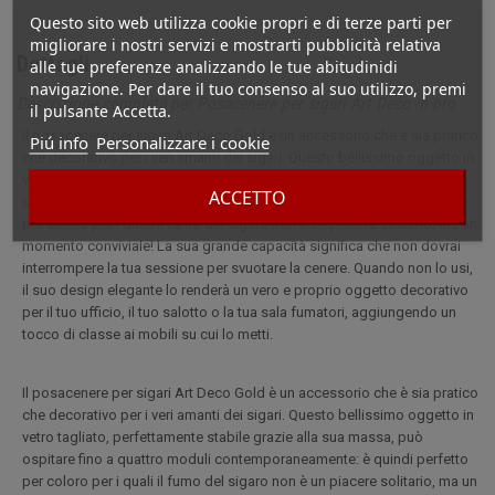
Questo sito web utilizza cookie propri e di terze parti per
migliorare i nostri servizi e mostrarti pubblicità relativa
Dettagli
alle tue preferenze analizzando le tue abitudinidi
navigazione. Per dare il tuo consenso al suo utilizzo, premi
Descrizione completa per Posacenere per sigari Art Deco in oro
il pulsante Accetta.
Il posacenere per sigari Art Deco Gold è un accessorio che è sia pratico
Piú info
Personalizzare i cookie
che decorativo per i veri amanti dei sigari. Questo bellissimo oggetto in
vetro tagliato, perfettamente stabile grazie alla sua massa, può
ACCETTO
ospitare fino a quattro moduli contemporaneamente: è quindi perfetto
per coloro per i quali il fumo del sigaro non è un piacere solitario, ma un
momento conviviale! La sua grande capacità significa che non dovrai
interrompere la tua sessione per svuotare la cenere. Quando non lo usi,
il suo design elegante lo renderà un vero e proprio oggetto decorativo
per il tuo ufficio, il tuo salotto o la tua sala fumatori, aggiungendo un
tocco di classe ai mobili su cui lo metti.
Il posacenere per sigari Art Deco Gold è un accessorio che è sia pratico
che decorativo per i veri amanti dei sigari. Questo bellissimo oggetto in
vetro tagliato, perfettamente stabile grazie alla sua massa, può
ospitare fino a quattro moduli contemporaneamente: è quindi perfetto
per coloro per i quali il fumo del sigaro non è un piacere solitario, ma un