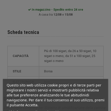
In magazzino - Spedito entro 24 ore
A casa tra
12/08
e
15/08
Scheda tecnica
più di 100 sigari, da 26 a 50 sigari, 10
CAPACITÀ
sigari o meno, da 51 a 100 sigari, 25
sigari o meno
STILE
borsa
ELETTRONICA
non
Questo sito web utilizza cookie propri e di terze parti per
migliorare i nostri servizi e mostrarti pubblicità relativa
alle tue preferenze analizzando le tue abitudinidi
Dettagli
navigazione. Per dare il tuo consenso al suo utilizzo, premi
il pulsante Accetta.
Descrizione completa per Sistema di umidificazione della cantina