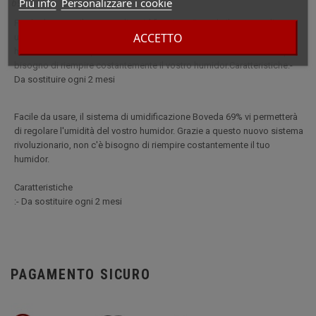
Piú info
Personalizzare i cookie
69
Facile da usare, il sistema di umidificazione Boveda Il sistema di
ACCETTO
umidificazione 69% vi permetterà di regolare l'umidità del vostro
humidor. Grazie a questo nuovo sistema rivoluzionario, non avrete più
bisogno di riempire costantemente il vostro humidor.Caratteristiche:-
Da sostituire ogni 2 mesi
Facile da usare, il sistema di umidificazione Boveda 69% vi permetterà
di regolare l'umidità del vostro humidor. Grazie a questo nuovo sistema
rivoluzionario, non c'è bisogno di riempire costantemente il tuo
humidor.
Caratteristiche
:- Da sostituire ogni 2 mesi
PAGAMENTO SICURO