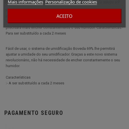
Mais informações
Personalização de cookies
Descrição completa para Sistema de humidificação da adega 69
Fácil de usar, o sistema de humidificação Boveda O sistema de
ACEITO
umidificação de 69% permitirá ajustar a humidade do seu
humidificador. Graças a este novo sistema revolucionário, você não
precisará mais encher constantemente o seu humidor. Características:-
Para ser substituído a cada 2 meses
Fácil de usar, o sistema de umidificação Boveda 69% lhe permitirá
ajustar a umidade do seu umidificador. Graças a este novo sistema
revolucionário, não há necessidade de encher constantemente o seu
humidor.
Características
:- A ser substituído a cada 2 meses
PAGAMENTO SEGURO