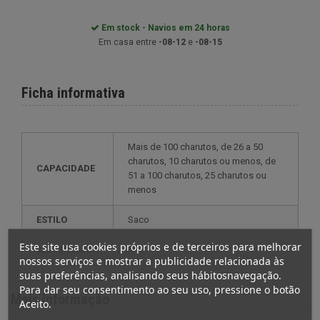
Em stock - Navios em 24 horas
Em casa entre
-08-12
e
-08-15
Ficha informativa
mais de 100 charutos, de 26 a 50
charutos, 10 charutos ou menos, de
CAPACIDADE
51 a 100 charutos, 25 charutos ou
menos
ESTILO
saco
Este site usa cookies próprios e de terceiros para melhorar
ELECTRÓNICA
não
nossos serviços e mostrar a publicidade relacionada às
suas preferências, analisando seus hábitosnavegação.
Para dar seu consentimento ao seu uso, pressione o botão
Mais informação
Aceito.