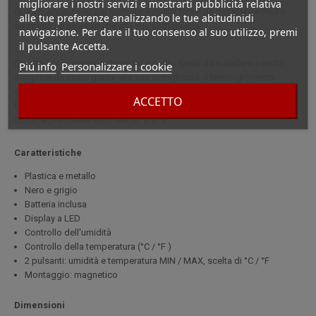
migliorare i nostri servizi e mostrarti pubblicità relativa
Questo accessorio per humidor è molto facile da installare e molto
alle tue preferenze analizzando le tue abitudinidi
semplice da usare grazie alla sua sottigliezza.
navigazione. Per dare il tuo consenso al suo utilizzo, premi
il pulsante Accetta.
Questo accessorio per humidor è molto facile da installare e molto
Piú info
Personalizzare i cookie
semplice da usare grazie alla sua sottigliezza. Il termoigrometro
elettronico permette, come indica il suo nome, di misurare la
ACCETTO
temperatura e il livello di umidità all'interno dell'humidor stesso, il tutto
con una precisione ottimale, in °C o °F.
Caratteristiche
Plastica e metallo
Nero e grigio
Batteria inclusa
Display a LED
Controllo dell'umidità
Controllo della temperatura (°C / °F )
2 pulsanti: umidità e temperatura MIN / MAX, scelta di °C / °F
Montaggio: magnetico
Dimensioni