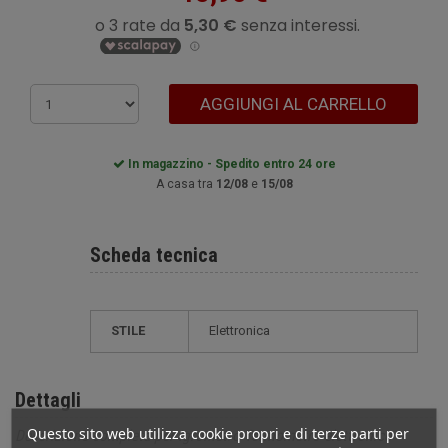
AGGIUNGI AL CARRELLO
In magazzino - Spedito entro 24 ore
A casa tra
12/08
e
15/08
Scheda tecnica
STILE
elettronica
Dettagli
Questo sito web utilizza cookie propri e di terze parti per
Descrizione completa per Igrometro-Termometro elettronico