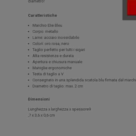
diametro!
Caratteristiche
Marchio Elie Bleu
Corpo: metallo
Lame: acciaio inossidabile
Colori: oro rosa, nero
Taglio perfetto per tutti i sigari
Alta resistenza e durata
Apertura e chiusura manuale
Maniglie ergonomiche
Testa di taglio a V
Consegnato in una splendida scatola blu firmata dal march
Diametro di taglio: max. 2 cm
Dimensioni
Lunghezza x larghezza x spessore9
,7 x 3,6 x 0,6 cm