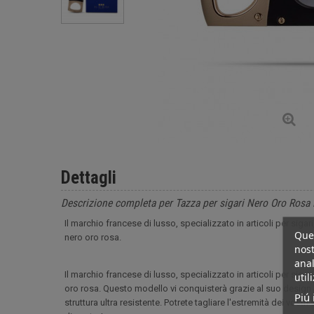
Dettagli
Descrizione completa per Tazza per sigari Nero Oro Rosa 
Il marchio francese di lusso, specializzato in articoli per siga
Ques
nero oro rosa.
nost
anal
Il marchio francese di lusso, specializzato in articoli per siga
util
oro rosa. Questo modello vi conquisterà grazie al suo design el
Piú 
struttura ultra resistente. Potrete tagliare l'estremità dei vostr