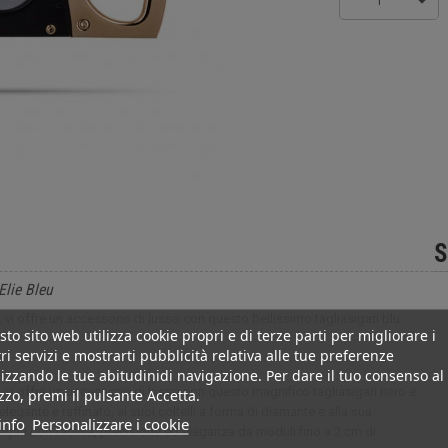
1
S
Elie Bleu
ri, vi offre un accessorio di lusso con questo bellissimo tagliasigari blu
to sito web utilizza cookie propri e di terze parti per migliorare i
ri servizi e mostrarti pubblicità relativa alle tue preferenze
izzando le tue abitudinidi navigazione. Per dare il tuo consenso al
ri, vi offre un accessorio di lusso con questo magnifico tagliasigari nero e
izzo, premi il pulsante Accetta.
egante e raffinato, ai suoi coltelli a forma di diamante e alla sua
info
Personalizzare i cookie
i sigari con facilità, precisione ed eleganza da moduli fino a 2 cm di