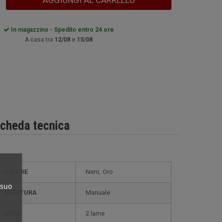
AGGIUNGI AL CARRELLO
In magazzino - Spedito entro 24 ore
A casa tra
12/08
e
15/08
cheda tecnica
COLORE
Nero, Oro
 suo
APERTURA
Manuale
STILE
2 lame