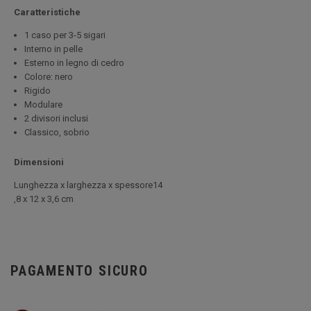
Caratteristiche
1 caso per 3-5 sigari
Interno in pelle
Esterno in legno di cedro
Colore: nero
Rigido
Modulare
2 divisori inclusi
Classico, sobrio
Dimensioni
Lunghezza x larghezza x spessore14
,8 x 12 x 3,6 cm
PAGAMENTO SICURO