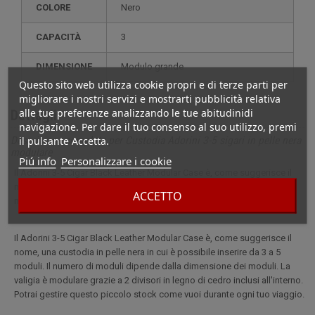
COLORE
Nero
CAPACITÀ
3
DIMENSIONE
modulo grande
Questo sito web utilizza cookie propri e di terze parti per
migliorare i nostri servizi e mostrarti pubblicità relativa
alle tue preferenze analizzando le tue abitudinidi
Dettagli
navigazione. Per dare il tuo consenso al suo utilizzo, premi
il pulsante Accetta.
Descrizione completa per Custodia Adorini 3-5 sigari in pelle nera
modulare
Piú info
Personalizzare i cookie
Il Adorini 3-5 Cigar Black Leather Modular Case è, come suggerisce il
nome, una custodia in pelle nera in cui è possibile inserire da 3 a 5
ACCETTO
moduli.
Il Adorini 3-5 Cigar Black Leather Modular Case è, come suggerisce il
nome, una custodia in pelle nera in cui è possibile inserire da 3 a 5
moduli. Il numero di moduli dipende dalla dimensione dei moduli. La
valigia è modulare grazie a 2 divisori in legno di cedro inclusi all'interno.
Potrai gestire questo piccolo stock come vuoi durante ogni tuo viaggio.