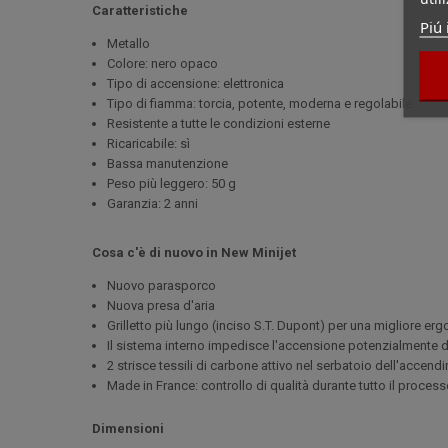
Caratteristiche
Piú 
Metallo
Colore: nero opaco
Tipo di accensione: elettronica
Tipo di fiamma: torcia, potente, moderna e regolabile
Resistente a tutte le condizioni esterne
Ricaricabile: sì
Bassa manutenzione
Peso più leggero: 50 g
Garanzia: 2 anni
Cosa c'è di nuovo in New Minijet
Nuovo parasporco
Nuova presa d'aria
Grilletto più lungo (inciso S.T. Dupont) per una migliore er
Il sistema interno impedisce l'accensione potenzialmente d
2 strisce tessili di carbone attivo nel serbatoio dell'accendin
Made in France: controllo di qualità durante tutto il proces
Dimensioni