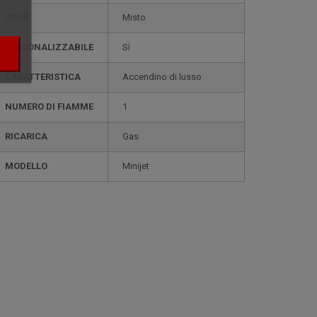
STILE
misto
PERSONALIZZABILE
sì
CARATTERISTICA
accendino di lusso
NUMERO DI FIAMME
1
RICARICA
gas
MODELLO
minijet