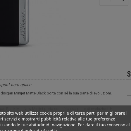
1
S
upont nero opaco
sigari Minijet Matte Black porta con sé la sua parte di evoluzioni.
ari Black Mat New Minijet porta con sé la sua parte di evoluzioni. Ha un
to sito web utilizza cookie propri e di terze parti per migliorare i
, ma anche un'apertura orizzontale dell'aria. Con il suo bel colore nero
ri servizi e mostrarti pubblicità relativa alle tue preferenze
a ad ogni accensione di sigari.
izzando le tue abitudinidi navigazione. Per dare il tuo consenso al
izzo, premi il pulsante Accetta.