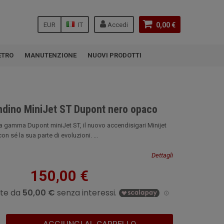
EUR
IT
Accedi
0,00 €
ETRO
MANUTENZIONE
NUOVI PRODOTTI
dino MiniJet ST Dupont nero opaco
la gamma Dupont miniJet ST, il nuovo accendisigari Minijet
n sé la sua parte di evoluzioni. ...
Dettagli
150,00 €