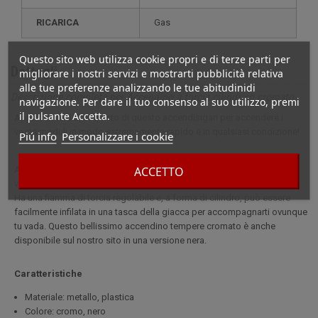
RICARICA
gas
Questo sito web utilizza cookie propri e di terze parti per
Dettagli
migliorare i nostri servizi e mostrarti pubblicità relativa
alle tue preferenze analizzando le tue abitudinidi
Descrizione completa per Accendino a torcia cilindrico cromato
navigazione. Per dare il tuo consenso al suo utilizzo, premi
il pulsante Accetta.
Approfittate dell'acquisto di questo accendisigari per accendere i
vostri moduli in modo estremamente rapido e in qualsiasi condizione!
Piú info
Personalizzare i cookie
ACCETTO
Approfittate dell'acquisto di questo accendisigari per accendere i
vostri moduli in modo estremamente rapido e in qualsiasi condizione!
Ha una fiamma di torcia regolabile e, a forma di cilindro, può essere
facilmente infilata in una tasca della giacca per accompagnarti ovunque
tu vada. Questo bellissimo accendino tempere cromato è anche
disponibile sul nostro sito in una versione nera.
Caratteristiche
Materiale: metallo, plastica
Colore: cromo, nero