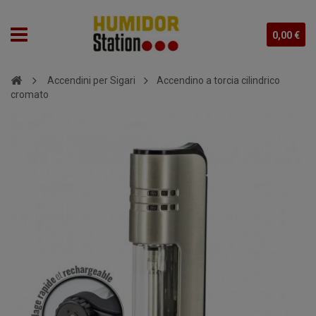
0,00 €
Accendini per Sigari
Accendino a torcia cilindrico
cromato