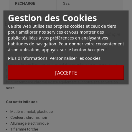
RECHARGE
gaz
Gestion des Cookies
En savoir plus
Ce site Web utilise ses propres cookies et ceux de tiers
pour améliorer nos services et vous montrer des
Description complète pour Briquet Torche Chromé Cylindrique
publicités liées à vos préférences en analysant vos
Profitez de cet achat briquet cigare pour allumer vos modules
habitudes de navigation. Pour donner votre consentement
extrêmement rapidement et dans n'importe quelle condition !
à son utilisation, appuyez sur le bouton Accepter.
Plus d'informations
Personnaliser les cookies
Il possède une flamme torche réglable en intensité et, reprenant la
forme d'un cylindre, il se glissera facilement dans une poche de veste
J'ACCEPTE
pour vous accompagner dans chacun de vos déplacements. Ce joli
briquet tempere chromé existe également sur notre site en version
noire.
Caractéristiques
Matière : métal, plastique
Couleur : chromé, noir
Allumage électronique
1 flamme torche