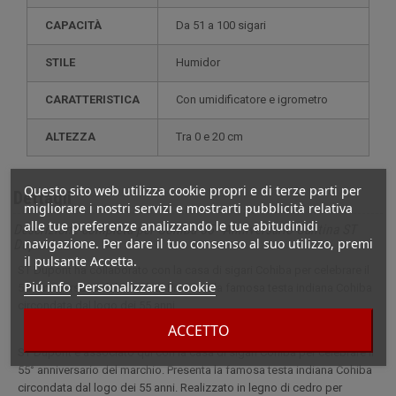
CAPACITÀ
da 51 a 100 sigari
STILE
humidor
CARATTERISTICA
con umidificatore e igrometro
ALTEZZA
tra 0 e 20 cm
Questo sito web utilizza cookie propri e di terze parti per
Dettagli
migliorare i nostri servizi e mostrarti pubblicità relativa
alle tue preferenze analizzando le tue abitudinidi
Descrizione completa per Cohiba 55° Anniversario Cantina ST
navigazione. Per dare il tuo consenso al suo utilizzo, premi
Dupont
il pulsante Accetta.
ST Dupont ha collaborato con la casa di sigari Cohiba per celebrare il
Piú info
Personalizzare i cookie
55° anniversario del marchio. Presenta la famosa testa indiana Cohiba
circondata dal logo dei 55 anni.
ACCETTO
ST Dupont è associato qui con la casa di sigari Cohiba per celebrare il
55° anniversario del marchio. Presenta la famosa testa indiana Cohiba
circondata dal logo dei 55 anni. Realizzato in legno di cedro per