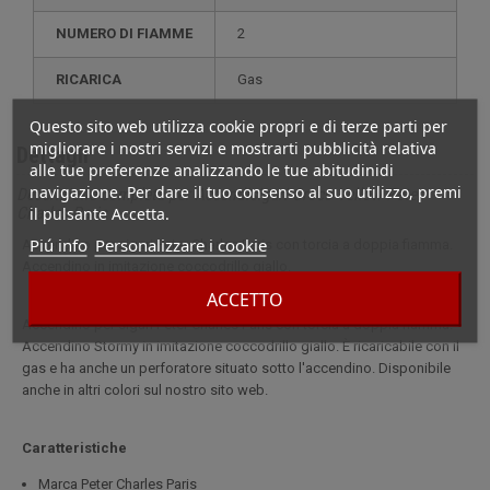
NUMERO DI FIAMME
2
RICARICA
gas
Questo sito web utilizza cookie propri e di terze parti per
migliorare i nostri servizi e mostrarti pubblicità relativa
Dettagli
alle tue preferenze analizzando le tue abitudinidi
navigazione. Per dare il tuo consenso al suo utilizzo, premi
Descrizione completa per Accendisigari Croco Yellow Peter
il pulsante Accetta.
Charles Paris
Piú info
Personalizzare i cookie
Accendino per sigari Peter Charles Paris con torcia a doppia fiamma.
Accendino in imitazione coccodrillo giallo.
ACCETTO
Accendino per sigari Peter Charles Paris con torcia a doppia fiamma.
Accendino Stormy in imitazione coccodrillo giallo. È ricaricabile con il
gas e ha anche un perforatore situato sotto l'accendino. Disponibile
anche in altri colori sul nostro sito web.
Caratteristiche
Marca Peter Charles Paris