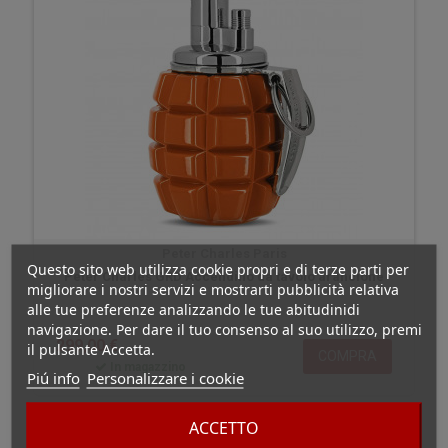
Peter Charles Paris
Questo sito web utilizza cookie propri e di terze parti per
Peter Charles GRD Accendino da tavolo arancione
migliorare i nostri servizi e mostrarti pubblicità relativa
alle tue preferenze analizzando le tue abitudinidi
navigazione. Per dare il tuo consenso al suo utilizzo, premi
299,00 €
il pulsante Accetta.
COMPRA
In magazzino
Piú info
Personalizzare i cookie
ACCETTO