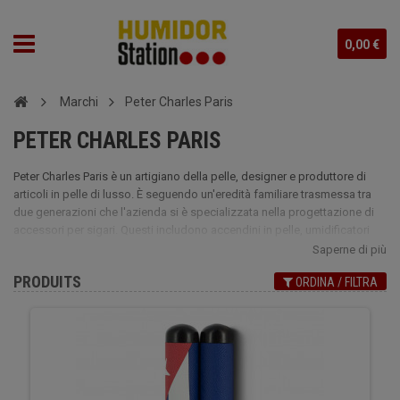
0,00 €
Marchi
Peter Charles Paris
PETER CHARLES PARIS
Peter Charles Paris è un artigiano della pelle, designer e produttore di
articoli in pelle di lusso. È seguendo un'eredità familiare trasmessa tra
due generazioni che l'azienda si è specializzata nella progettazione di
accessori per sigari. Questi includono accendini in pelle, umidificatori
per sigari in pelle, così come posacenere e portasigari con una finitura
Saperne di più
fine. Trova ora su Humidor Station, tutti gli oggetti di lusso della casa
PRODUITS
ORDINA / FILTRA
Peter Charles Paris.