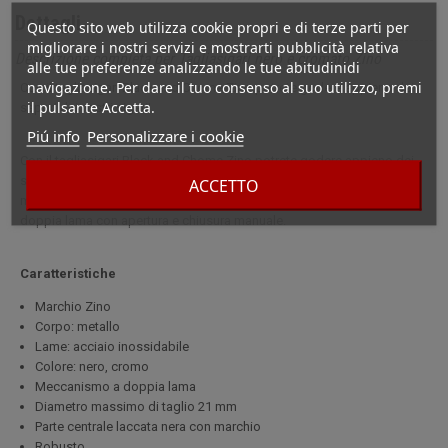
Dettagli
Questo sito web utilizza cookie propri e di terze parti per
migliorare i nostri servizi e mostrarti pubblicità relativa
Descrizione completa per Tagliasigari nero e cromato Zino
alle tue preferenze analizzando le tue abitudinidi
navigazione. Per dare il tuo consenso al suo utilizzo, premi
Con il tagliasigari Black and Chome Zino potrete godere appieno dei
il pulsante Accetta.
sapori dei vostri sigari!
Piú info
Personalizzare i cookie
Con il tagliasigari Black and Chome Zino potrete godere appieno dei
sapori dei vostri sigari! Questo tagliasigari può essere utilizzato su
ACCETTO
moduli fino a 21 mm di diametro. È facile da usare grazie al sistema a
doppia lama con apertura e chiusura manuale.
Caratteristiche
Marchio Zino
Corpo: metallo
Lame: acciaio inossidabile
Colore: nero, cromo
Meccanismo a doppia lama
Diametro massimo di taglio 21 mm
Parte centrale laccata nera con marchio
Robusto