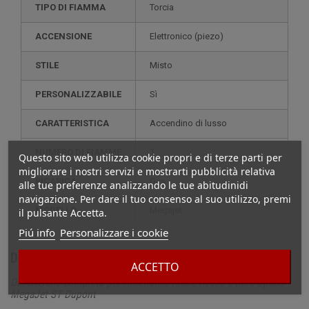
TIPO DI FIAMMA
Torcia
ACCENSIONE
elettronico (piezo)
STILE
misto
PERSONALIZZABILE
sì
CARATTERISTICA
accendino di lusso
NUMERO DI FIAMME
1
Questo sito web utilizza cookie propri e di terze parti per
migliorare i nostri servizi e mostrarti pubblicità relativa
RICARICA
gas
alle tue preferenze analizzando le tue abitudinidi
navigazione. Per dare il tuo consenso al suo utilizzo, premi
MODELLO
megajet
il pulsante Accetta.
Piú info
Personalizzare i cookie
Dettagli
ACCETTO
Descrizione completa per Accendino totale Rosso e nero opaco
MegaJet ST Dupont