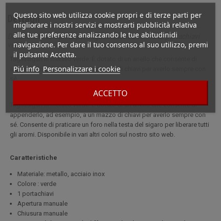
Questo sito web utilizza cookie propri e di terze parti per
Dettagli
migliorare i nostri servizi e mostrarti pubblicità relativa
alle tue preferenze analizzando le tue abitudinidi
Descrizione completa per Tagliabiscotti a forma di portachiavi
navigazione. Per dare il tuo consenso al suo utilizzo, premi
verde
il pulsante Accetta.
Tagliasigari in metallo verde. È dotato di un anello che consente di
Piú info
Personalizzare i cookie
appenderlo, ad esempio, a un mazzo di chiavi per averlo sempre con
sé.
ACCETTO
Tagliasigari in metallo verde. È dotato di un anello che consente di
appenderlo, ad esempio, a un mazzo di chiavi per averlo sempre con
sé. Consente di praticare un foro nella testa del sigaro per liberare tutti
gli aromi. Disponibile in vari altri colori sul nostro sito web.
Caratteristiche
Materiale: metallo, acciaio inox
Colore : verde
1 portachiavi
Apertura manuale
Chiusura manuale