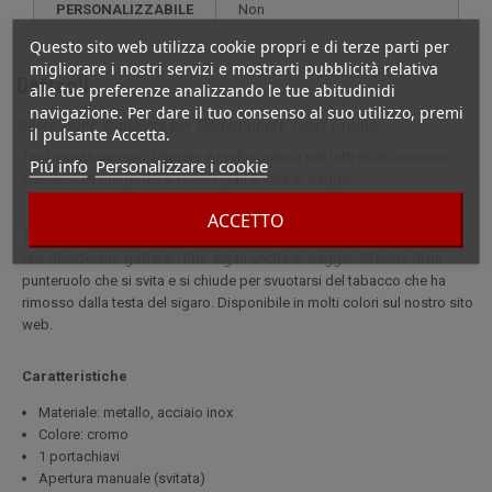
PERSONALIZZABILE
non
Questo sito web utilizza cookie propri e di terze parti per
migliorare i nostri servizi e mostrarti pubblicità relativa
Dettagli
alle tue preferenze analizzando le tue abitudinidi
navigazione. Per dare il tuo consenso al suo utilizzo, premi
Descrizione completa per Portamonete Twist Cromo
il pulsante Accetta.
Tagliasigari piccolo, leggero e molto pratico per tutti gli aficionados
Piú info
Personalizzare i cookie
che desiderano godersi i loro sigari anche in viaggio.
ACCETTO
Tagliasigari piccolo, leggero e molto pratico per tutti gli aficionados
che desiderano godersi i loro sigari anche in viaggio. Si tratta di un
punteruolo che si svita e si chiude per svuotarsi del tabacco che ha
rimosso dalla testa del sigaro. Disponibile in molti colori sul nostro sito
web.
Caratteristiche
Materiale: metallo, acciaio inox
Colore: cromo
1 portachiavi
Apertura manuale (svitata)