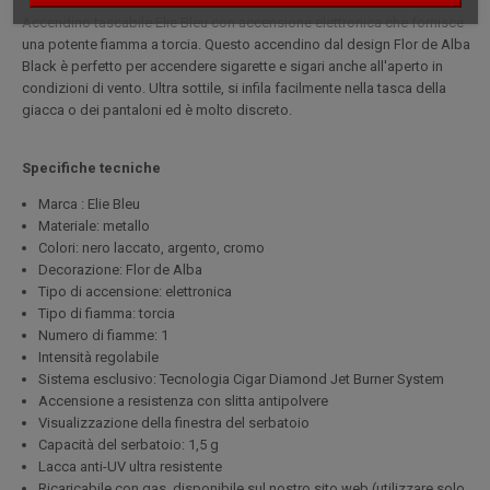
Accendino tascabile Elie Bleu con accensione elettronica che fornisce
una potente fiamma a torcia. Questo accendino dal design Flor de Alba
Black è perfetto per accendere sigarette e sigari anche all'aperto in
condizioni di vento. Ultra sottile, si infila facilmente nella tasca della
giacca o dei pantaloni ed è molto discreto.
Specifiche tecniche
Marca : Elie Bleu
Materiale: metallo
Colori: nero laccato, argento, cromo
Decorazione: Flor de Alba
Tipo di accensione: elettronica
Tipo di fiamma: torcia
Numero di fiamme: 1
Intensità regolabile
Sistema esclusivo: Tecnologia Cigar Diamond Jet Burner System
Accensione a resistenza con slitta antipolvere
Visualizzazione della finestra del serbatoio
Capacità del serbatoio: 1,5 g
Lacca anti-UV ultra resistente
Ricaricabile con gas, disponibile sul nostro sito web (utilizzare solo