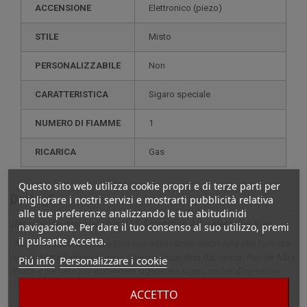
ACCENSIONE
elettronico (piezo)
STILE
misto
PERSONALIZZABILE
non
CARATTERISTICA
sigaro speciale
NUMERO DI FIAMME
1
RICARICA
gas
Questo sito web utilizza cookie propri e di terze parti per
Dettagli
migliorare i nostri servizi e mostrarti pubblicità relativa
alle tue preferenze analizzando le tue abitudinidi
Descrizione completa per J15 Accendino Alba Nero Elie Bleu
navigazione. Per dare il tuo consenso al suo utilizzo, premi
il pulsante Accetta.
Accendino tascabile Elie Bleu con accensione elettronica che fornisce
una potente fiamma a torcia. Questo accendino dal design Flor de Alba
Piú info
Personalizzare i cookie
Black è perfetto per accendere sigarette e sigari, anche all'aperto in
condizioni di vento.
ACCETTO