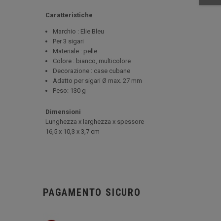
Caratteristiche
Marchio : Elie Bleu
Per 3 sigari
Materiale : pelle
Colore : bianco, multicolore
Decorazione : case cubane
Adatto per sigari Ø max. 27 mm
Peso: 130 g
Dimensioni
Lunghezza x larghezza x spessore
16,5 x 10,3 x 3,7 cm
PAGAMENTO SICURO