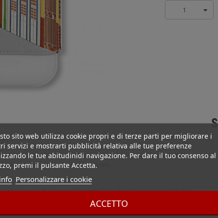
1
S
to sito web utilizza cookie propri e di terze parti per migliorare i
ari
ri servizi e mostrarti pubblicità relativa alle tue preferenze
izzando le tue abitudinidi navigazione. Per dare il tuo consenso al
ortasigari è progettato per proteggere fino a tre sigari con un diametro
izzo, premi il pulsante Accetta.
presentazione di case cubane colorate.
info
Personalizzare i cookie
ortasigari è progettato per proteggere fino a tre sigari con un diametro
presentazione di case cubane molto colorate. Questo portasigari sarà
ACCETTO