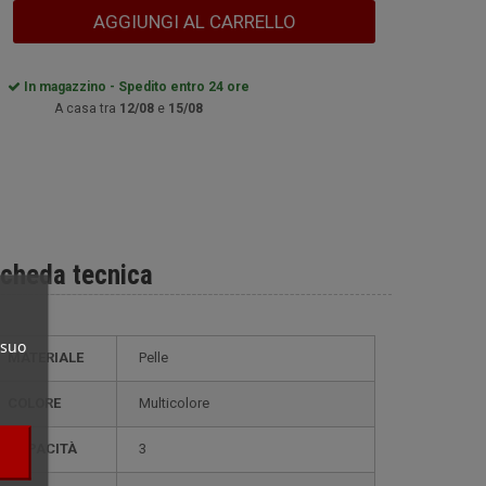
AGGIUNGI AL CARRELLO
In magazzino - Spedito entro 24 ore
A casa tra
12/08
e
15/08
cheda tecnica
 suo
MATERIALE
Pelle
COLORE
Multicolore
CAPACITÀ
3