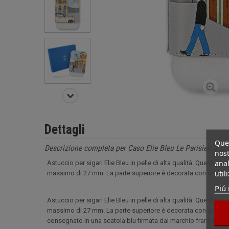
Dettagli
Ques
Descrizione completa per Caso Elie Bleu Le Parisien 3 sig
nost
anal
Astuccio per sigari Elie Bleu in pelle di alta qualità. Questo p
util
massimo di 27 mm. La parte superiore è decorata con una rap
Piú 
Astuccio per sigari Elie Bleu in pelle di alta qualità. Questo p
massimo di 27 mm. La parte superiore è decorata con una rap
consegnato in una scatola blu firmata dal marchio francese.