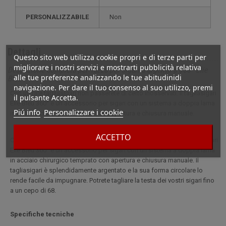
PERSONALIZZABILE
non
Dettagli
Questo sito web utilizza cookie propri e di terze parti per
migliorare i nostri servizi e mostrarti pubblicità relativa
Descrizione completa per Tazza per sigari d'argento a 360° Elie
alle tue preferenze analizzando le tue abitudinidi
Bleu
navigazione. Per dare il tuo consenso al suo utilizzo, premi
Con un tale tagliasigari non passerete di certo inosservati. Il tagliasigari
il pulsante Accetta.
Elie Bleu 360° è un accessorio per sigari con un sistema a doppia lama
Piú info
Personalizzare i cookie
in acciaio chirurgico temprato con apertura e chiusura manuale.
ACCETTO
Con un tale tagliasigari, non passerete di certo inosservati. Il tagliasigari
Elie Bleu 360° è un accessorio per sigari con un sistema a doppia lama
in acciaio chirurgico temprato con apertura e chiusura manuale. Il
tagliasigari è splendidamente argentato e la sua forma circolare lo
rende facile da impugnare. Potrete tagliare la testa dei vostri sigari fino
a un cepo di 68.
Specifiche tecniche