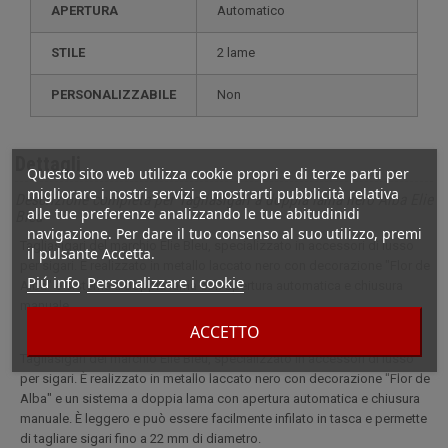
APERTURA
Automatico
STILE
2 lame
PERSONALIZZABILE
non
Dettagli
Questo sito web utilizza cookie propri e di terze parti per
migliorare i nostri servizi e mostrarti pubblicità relativa
Descrizione completa per Tagliasigari a doppia lama nero Alba Elie
alle tue preferenze analizzando le tue abitudinidi
Bleu
navigazione. Per dare il tuo consenso al suo utilizzo, premi
Tagliasigari del marchio Elie Bleu, specializzato in accessori di lusso
il pulsante Accetta.
per sigari. È realizzato in metallo laccato nero con decorazione "Flor de
Piú info
Personalizzare i cookie
Alba" e sistema a doppia lama con apertura automatica e chiusura
manuale.
ACCETTO
Tagliasigari del marchio Elie Bleu, specializzato in accessori di lusso
per sigari. È realizzato in metallo laccato nero con decorazione "Flor de
Alba" e un sistema a doppia lama con apertura automatica e chiusura
manuale. È leggero e può essere facilmente infilato in tasca e permette
di tagliare sigari fino a 22 mm di diametro.