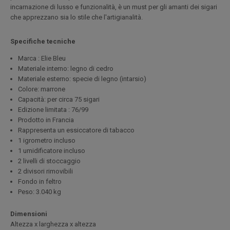
incarnazione di lusso e funzionalità, è un must per gli amanti dei sigari
che apprezzano sia lo stile che l'artigianalità.
Specifiche tecniche
Marca : Elie Bleu
Materiale interno: legno di cedro
Materiale esterno: specie di legno (intarsio)
Colore: marrone
Capacità: per circa 75 sigari
Edizione limitata : 76/99
Prodotto in Francia
Rappresenta un essiccatore di tabacco
1 igrometro incluso
1 umidificatore incluso
2 livelli di stoccaggio
2 divisori rimovibili
Fondo in feltro
Peso: 3.040 kg
Dimensioni
Altezza x larghezza x altezza