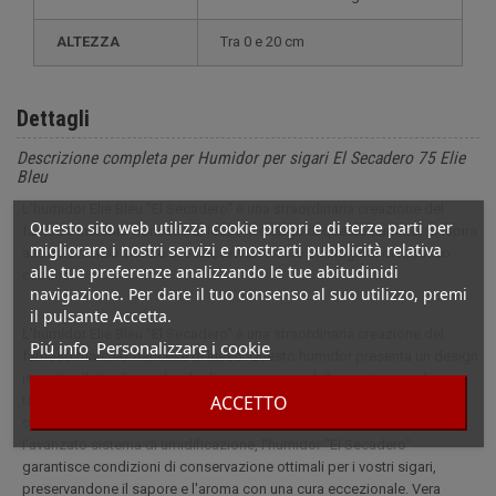
ALTEZZA
tra 0 e 20 cm
Dettagli
Descrizione completa per Humidor per sigari El Secadero 75 Elie
Bleu
L'humidor Elie Bleu "El Secadero" è una straordinaria creazione del
Questo sito web utilizza cookie propri e di terze parti per
famoso marchio francese di lusso. Il design di questo humidor si ispira
migliorare i nostri servizi e mostrarti pubblicità relativa
alle tradizionali stanze di essiccazione delle piantagioni di tabacco
alle tue preferenze analizzando le tue abitudinidi
cubane.
navigazione. Per dare il tuo consenso al suo utilizzo, premi
il pulsante Accetta.
L'humidor Elie Bleu "El Secadero" è una straordinaria creazione del
Piú info
Personalizzare i cookie
famoso marchio francese di lusso. Questo humidor presenta un design
ispirato alle tradizionali sale di essiccazione delle piantagioni di
ACCETTO
tabacco cubane. Dall'aspetto rustico ma elegante, è stato progettato
con una meticolosa attenzione ai dettagli. Con i suoi interni spaziosi e
l'avanzato sistema di umidificazione, l'humidor "El Secadero"
garantisce condizioni di conservazione ottimali per i vostri sigari,
preservandone il sapore e l'aroma con una cura eccezionale. Vera