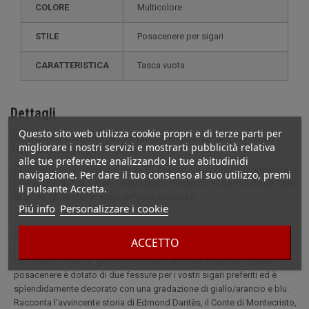
COLORE
Multicolore
STILE
posacenere per sigari
CARATTERISTICA
tasca vuota
Dettagli
Questo sito web utilizza cookie propri e di terze parti per
Descrizione completa per Posacenere in porcellana per sigari
migliorare i nostri servizi e mostrarti pubblicità relativa
Montecristo La Nuit ST Dupont
alle tue preferenze analizzando le tue abitudinidi
Scoprite il posacenere per sigari ST Dupont, un pezzo eccezionale di
navigazione. Per dare il tuo consenso al suo utilizzo, premi
porcellana dipinta a mano. Il suo piano d'argento, ricoperto da tre strati
il pulsante Accetta.
di lacca, gli conferisce una raffinata eleganza.
Piú info
Personalizzare i cookie
Scoprite il posacenere per sigari ST Dupont, un pezzo eccezionale di
ACCETTO
porcellana dipinta a mano. La sua parte superiore argentata, ricoperta
da tre strati di lacca, gli conferisce una raffinata eleganza. Questo
posacenere è dotato di due fessure per i vostri sigari preferiti ed è
splendidamente decorato con una gradazione di giallo/arancio e blu.
Racconta l'avvincente storia di Edmond Dantès, il Conte di Montecristo,