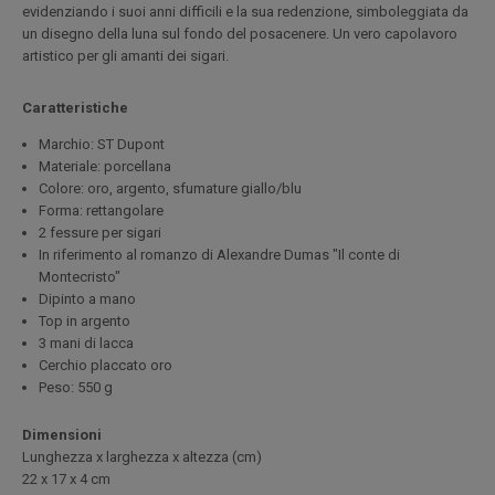
evidenziando i suoi anni difficili e la sua redenzione, simboleggiata da
un disegno della luna sul fondo del posacenere. Un vero capolavoro
artistico per gli amanti dei sigari.
Caratteristiche
Marchio: ST Dupont
Materiale: porcellana
Colore: oro, argento, sfumature giallo/blu
Forma: rettangolare
2 fessure per sigari
In riferimento al romanzo di Alexandre Dumas "Il conte di
Montecristo"
Dipinto a mano
Top in argento
3 mani di lacca
Cerchio placcato oro
Peso: 550 g
Dimensioni
Lunghezza x larghezza x altezza (cm
)
22 x 17 x 4 cm