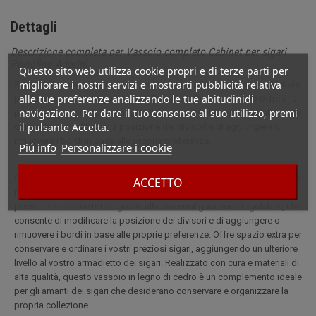
Dettagli
Descrizione completa per Vassoio completo Cabinet per sigari
Portofino Adorini
Questo sito web utilizza cookie propri e di terze parti per
migliorare i nostri servizi e mostrarti pubblicità relativa
Scoprite il grande vassoio in legno di cedro appositamente progettato
alle tue preferenze analizzando le tue abitudinidi
per l'armadietto dei sigari Adorini Portofino. Questo vassoio offre una
navigazione. Per dare il tuo consenso al suo utilizzo, premi
personalizzazione totale grazie alla sua configurazione regolabile, che
il pulsante Accetta.
consente di modificare la posizione dei divisori e di aggiungere o
rimuovere i bordi in base alle proprie preferenze.
Piú info
Personalizzare i cookie
Scoprite il grande vassoio in legno di cedro appositamente progettato
ACCETTO
per l'armadietto dei sigari Adorini Portofino. Questo vassoio offre una
personalizzazione totale grazie alla sua configurazione regolabile, che
consente di modificare la posizione dei divisori e di aggiungere o
rimuovere i bordi in base alle proprie preferenze. Offre spazio extra per
conservare e ordinare i vostri preziosi sigari, aggiungendo un ulteriore
livello al vostro armadietto dei sigari. Realizzato con cura e materiali di
alta qualità, questo vassoio in legno di cedro è un complemento ideale
per gli amanti dei sigari che desiderano conservare e organizzare la
propria collezione.