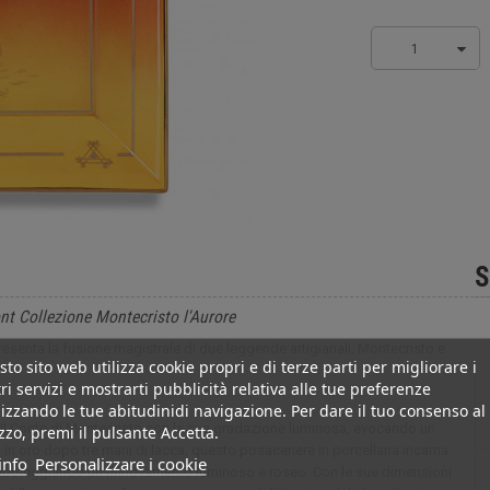
1
S
nt Collezione Montecristo l'Aurore
resenta la fusione magistrale di due leggende artigianali, Montecristo e
to sito web utilizza cookie propri e di terze parti per migliorare i
ri servizi e mostrarti pubblicità relativa alle tue preferenze
izzando le tue abitudinidi navigazione. Per dare il tuo consenso al
 Il Conte di Montecristo con la sua gradazione luminosa, evocando un
izzo, premi il pulsante Accetta.
o in oro dopo tre mani di lacca, questo posacenere in porcellana incarna
info
Personalizzare i cookie
simboleggiando un rinnovamento luminoso e roseo. Con le sue dimensioni