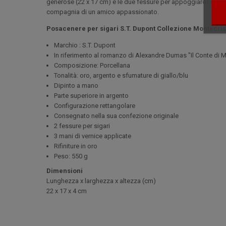
generose (22 x 17 cm) e le due fessure per appoggiare i sigari
compagnia di un amico appassionato.
Posacenere per sigari S.T. Dupont Collezione Montecris
Marchio : S.T. Dupont
In riferimento al romanzo di Alexandre Dumas "Il Conte di 
Composizione: Porcellana
Tonalità: oro, argento e sfumature di giallo/blu
Dipinto a mano
Parte superiore in argento
Configurazione rettangolare
Consegnato nella sua confezione originale
2 fessure per sigari
3 mani di vernice applicate
Rifiniture in oro
Peso: 550 g
Dimensioni
Lunghezza x larghezza x altezza (cm
)
22 x 17 x 4 cm