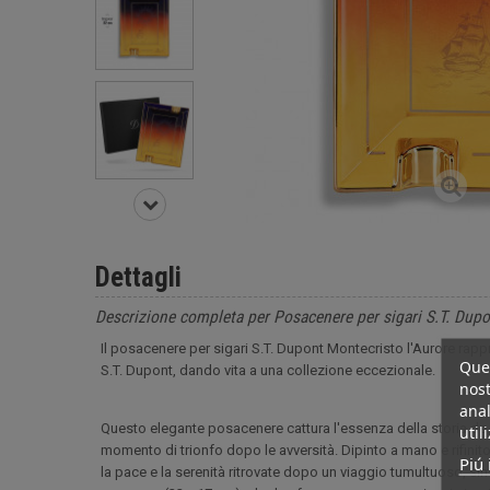
Dettagli
Descrizione completa per Posacenere per sigari S.T. Dupo
Il posacenere per sigari S.T. Dupont Montecristo l'Aurore rapp
Ques
S.T. Dupont, dando vita a una collezione eccezionale.
nost
anal
Questo elegante posacenere cattura l'essenza della storia de
util
momento di trionfo dopo le avversità. Dipinto a mano e rifinit
Piú 
la pace e la serenità ritrovate dopo un viaggio tumultuoso, 