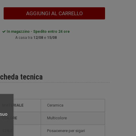
AGGIUNGI AL CARRELLO
In magazzino - Spedito entro 24 ore
A casa tra
12/08
e
15/08
cheda tecnica
MATERIALE
Ceramica
 suo
COLORE
Multicolore
STILE
posacenere per sigari