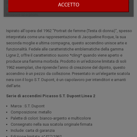
Scoprite l'accendino ST Dupont Ligne 2, un'edizione limitata che rende
ACCETTO
omaggio a Pablo Picasso, il famoso pittore, disegnatore, scultore e
incisore spagnolo.
Ispirato all'opera del 1962 "Portrait de femme (Testa di donna)", spesso
interpretata come una rappresentazione di Jacqueline Roque, la sua
seconda moglie e ultima compagna, questo accendino unisce arte e
funzionalità. Fedele alle caratteristiche emblematiche della gamma
Ligne 2, offre il caratteristico suono *cling* quando viene aperto e
produce una fiamma morbida. Prodotto in un'edizione limitata di soli
1962 esemplari, che riprende l'anno di creazione del dipinto, questo
accendino è un pezzo da collezione. Presentato in un'elegante scatola
nera con il logo S.T. Dupont, è un capolavoro per intenditori e amanti
dell'arte.
Serie di accendini Picasso S.T. Dupont Linea 2
Marca : S.T. Dupont
Composizione: metallo
Palette di colori: bianco-argento e multicolore
Consegnato nella sua scatola originale firmata
Include: carta di garanzia
Edizione limitata: n°427/1962