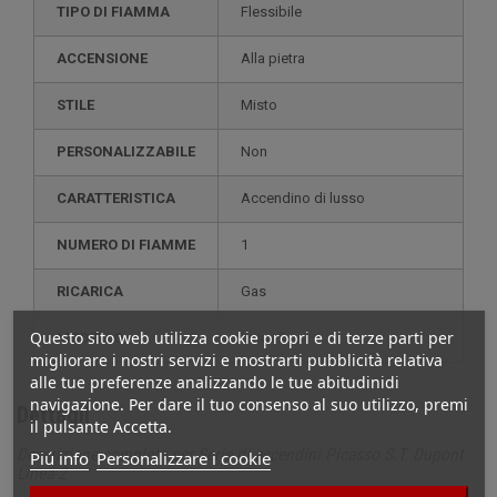
TIPO DI FIAMMA
Flessibile
ACCENSIONE
Alla pietra
STILE
misto
PERSONALIZZABILE
non
CARATTERISTICA
accendino di lusso
NUMERO DI FIAMME
1
RICARICA
gas
Questo sito web utilizza cookie propri e di terze parti per
MODELLO
linea 2
migliorare i nostri servizi e mostrarti pubblicità relativa
alle tue preferenze analizzando le tue abitudinidi
navigazione. Per dare il tuo consenso al suo utilizzo, premi
Dettagli
il pulsante Accetta.
Descrizione completa per Serie di accendini Picasso S.T. Dupont
Piú info
Personalizzare i cookie
Linea 2