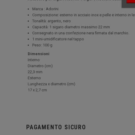
Marca : Adorini
Composizione: esterno in acciaio inox e pelle e interno in 
Tonalità: argento, nero
Capacità: 1 sigaro diametro massimo 22 mm
Consegnato in una confezione nera firmata dal marchio.
1 mini-umidificatore nel tappo
Peso: 100 g
Dimensioni
Interno
Diametro (cm)
22,3 mm
Esterno
Lunghezza x diametro (cm
)
17 x 2,7 cm
PAGAMENTO SICURO