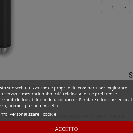
1
S
garo Acciaio satinato e pelle nera
to sito web utilizza cookie propri e di terze parti per migliorare i
ri servizi e mostrarti pubblicità relativa alle tue preferenze
igari Adorini in pelle nera e acciaio satinato è un accessorio
izzando le tue abitudinidi navigazione. Per dare il tuo consenso al
izzo, premi il pulsante Accetta.
info
Personalizzare i cookie
idor integrato, questo astuccio garantisce la conservazione ottimale e la
, durante i vostri viaggi.
ACCETTO
nitura in pelle nera