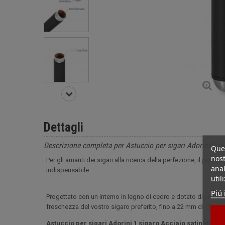
Dettagli
Descrizione completa per Astuccio per sigari Adorini 1 si
Ques
nost
Per gli amanti dei sigari alla ricerca della perfezione, il portas
anal
indispensabile.
util
Piú 
Progettato con un interno in legno di cedro e dotato di un hum
freschezza del vostro sigaro preferito, fino a 22 mm di diametro
Astuccio per sigari Adorini 1 sigaro Acciaio satinato e fi