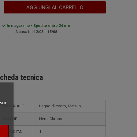
AGGIUNGI AL CARRELLO
In magazzino - Spedito entro 24 ore
A casa tra
12/08
e
15/08
cheda tecnica
 suo
MATERIALE
Legno di cedro, Metallo
COLORE
Nero, Chrome
CAPACITÀ
1