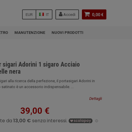
EUR
IT
Accedi
0,00 €
ETRO
MANUTENZIONE
NUOVI PRODOTTI
 sigari Adorini 1 sigaro Acciaio
elle nera
igari alla ricerca della perfezione, il portasigari Adorini in
o satinato è un accessorio indispensabile. ...
Dettagli
39,00 €