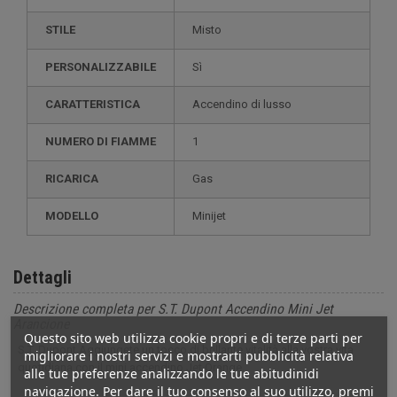
STILE
misto
PERSONALIZZABILE
sì
CARATTERISTICA
accendino di lusso
NUMERO DI FIAMME
1
RICARICA
gas
MODELLO
minijet
Dettagli
Descrizione completa per S.T. Dupont Accendino Mini Jet
Arancione
Questo sito web utilizza cookie propri e di terze parti per
S.T. Dupont Aggiungete un tocco di brillante vitalità alla vostra vita
migliorare i nostri servizi e mostrarti pubblicità relativa
quotidiana con il mini accendino Jet Orange.
alle tue preferenze analizzando le tue abitudinidi
navigazione. Per dare il tuo consenso al suo utilizzo, premi