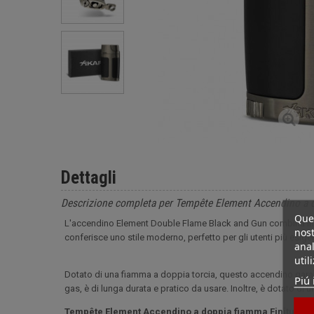
Dettagli
Descrizione completa per Tempête Element Accendino a do
Ques
L'accendino Element Double Flame Black and Gun combina innov
nost
conferisce uno stile moderno, perfetto per gli utenti più esigen
anal
util
Dotato di una fiamma a doppia torcia, questo accendino garanti
Piú 
gas, è di lunga durata e pratico da usare. Inoltre, è dotato di u
Tempête Element Accendino a doppia fiamma Finitura ne