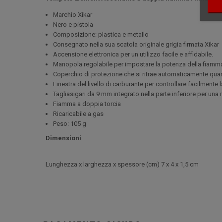
Marchio Xikar
Nero e pistola
Composizione: plastica e metallo
Consegnato nella sua scatola originale grigia firmata Xikar
Accensione elettronica per un utilizzo facile e affidabile.
Manopola regolabile per impostare la potenza della fiamma 
Coperchio di protezione che si ritrae automaticamente qua
Finestra del livello di carburante per controllare facilmente 
Tagliasigari da 9 mm integrato nella parte inferiore per un
Fiamma a doppia torcia
Ricaricabile a gas
Peso: 105 g
Dimensioni
Lunghezza x larghezza x spessore (cm) 7 x 4 x 1,5 cm