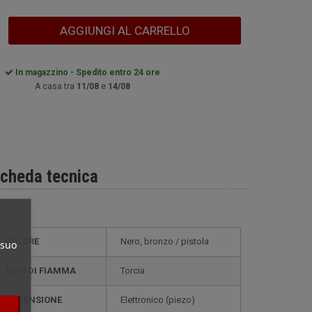
AGGIUNGI AL CARRELLO
In magazzino - Spedito entro 24 ore
A casa tra
11/08
e
14/08
cheda tecnica
COLORE
Nero, bronzo / pistola
 suo
TIPO DI FIAMMA
Torcia
ACCENSIONE
elettronico (piezo)