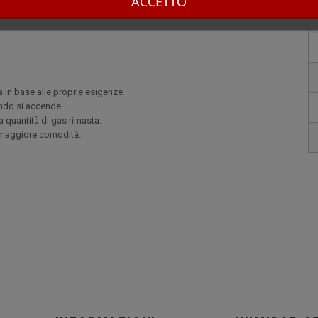
ACCETTO
in base alle proprie esigenze.
ndo si accende.
la quantità di gas rimasta.
a maggiore comodità.