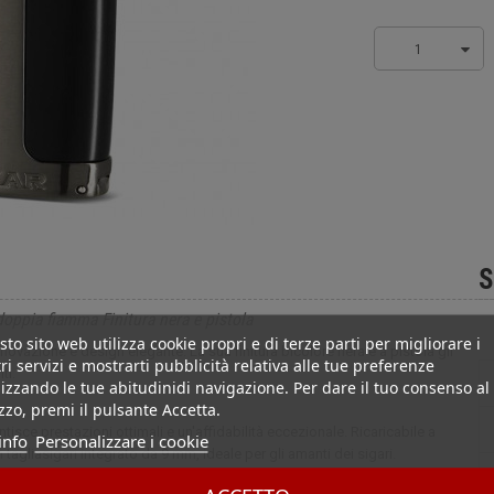
1
S
ppia fiamma Finitura nera e pistola
to sito web utilizza cookie propri e di terze parti per migliorare i
azione e design elegante. La sua finitura bicolore nera e a pistola gli
ri servizi e mostrarti pubblicità relativa alle tue preferenze
ti.
izzando le tue abitudinidi navigazione. Per dare il tuo consenso al
izzo, premi il pulsante Accetta.
sce prestazioni ottimali e un'affidabilità eccezionale. Ricaricabile a
info
Personalizzare i cookie
n tagliasigari integrato da 9 mm, ideale per gli amanti dei sigari.
ra e pistola