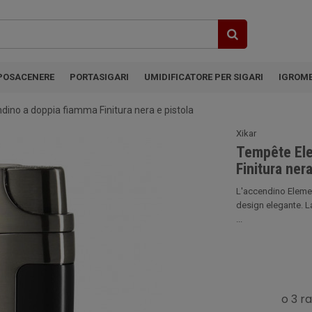
POSACENERE
PORTASIGARI
UMIDIFICATORE PER SIGARI
IGROM
no a doppia fiamma Finitura nera e pistola
Xikar
Tempête Ele
Finitura nera
L'accendino Eleme
design elegante. La
...