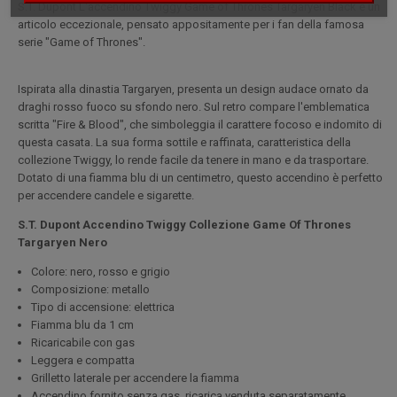
S.T. Dupont L'accendino Twiggy Game of Thrones Targaryen Black è un
articolo eccezionale, pensato appositamente per i fan della famosa
serie "Game of Thrones".
Ispirata alla dinastia Targaryen, presenta un design audace ornato da
draghi rosso fuoco su sfondo nero. Sul retro compare l'emblematica
scritta "Fire & Blood", che simboleggia il carattere focoso e indomito di
questa casata. La sua forma sottile e raffinata, caratteristica della
collezione Twiggy, lo rende facile da tenere in mano e da trasportare.
Dotato di una fiamma blu di un centimetro, questo accendino è perfetto
per accendere candele e sigarette.
S.T. Dupont Accendino Twiggy Collezione Game Of Thrones
Targaryen Nero
Colore: nero, rosso e grigio
Composizione: metallo
Tipo di accensione: elettrica
Fiamma blu da 1 cm
Ricaricabile con gas
Leggera e compatta
Grilletto laterale per accendere la fiamma
Accendino fornito senza gas, ricarica venduta separatamente