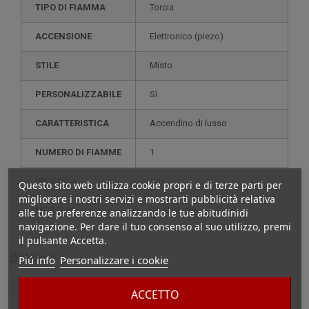
TIPO DI FIAMMA
Torcia
ACCENSIONE
elettronico (piezo)
STILE
misto
PERSONALIZZABILE
sì
CARATTERISTICA
accendino di lusso
NUMERO DI FIAMME
1
RICARICA
gas
Questo sito web utilizza cookie propri e di terze parti per
migliorare i nostri servizi e mostrarti pubblicità relativa
MODELLO
ramoscello
alle tue preferenze analizzando le tue abitudinidi
navigazione. Per dare il tuo consenso al suo utilizzo, premi
il pulsante Accetta.
Dettagli
Piú info
Personalizzare i cookie
Descrizione completa per S.T. Dupont Accendino Twiggy Game of
ACCETTO
Thrones Targaryen Collection Nero