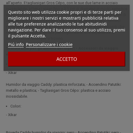
all'aperto. Il tagliasigari Gros Cépo, con le sue due lame in acciaio
inossidabile, affetta i sigari fino a 3,1 cm di diametro in modo semplice
Questo sito web utilizza cookie propri e di terze parti per
e pulito. Boveda Inoltre, il sistema di umidificazione garantisce livelli di
migliorare i nostri servizi e mostrarti pubblicità relativa
umidità ottimali per preservare tutti i ricchi aromi nel vostro humidor
alle tue preferenze analizzando le tue abitudinidi
portatile. Questa scatola è ideale per gli amanti dei sigari esigenti che
navigazione. Per dare il tuo consenso al suo utilizzo, premi
cercano accessori di qualità per migliorare la loro esperienza di
il pulsante Accetta.
degustazione, ovunque si trovino.
Piú info
Personalizzare i cookie
Scatola Elite per gli amanti dei sigari - Accessori da viaggio
essenziali
ACCETTO
Materiale:
- Xikar
Humidor da viaggio Caddy: plastica rinforzata; - Accendino Patutiki:
metallo e plastica; - Tagliasigari Gros Cépo: plastica e acciaio
inossidabile.
Colori:
- Xikar
Boveda Caddy humidor da viaggio: nero - Accendino Patutiki: nero -