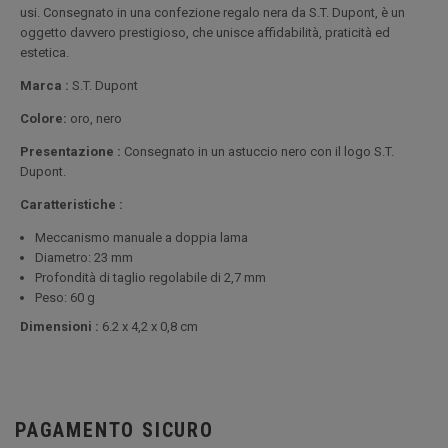
usi. Consegnato in una confezione regalo nera da S.T. Dupont, è un
oggetto davvero prestigioso, che unisce affidabilità, praticità ed
estetica.
Marca :
S.T. Dupont
Colore:
oro, nero
Presentazione :
Consegnato in un astuccio nero con il logo S.T.
Dupont.
Caratteristiche :
Meccanismo manuale a doppia lama
Diametro: 23 mm
Profondità di taglio regolabile di 2,7 mm
Peso: 60 g
Dimensioni :
6.2 x 4,2 x 0,8 cm
PAGAMENTO SICURO