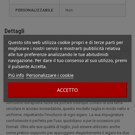
PERSONALIZZABILE
non
Dettagli
Descrizione completa per Tagliasigari S.T. Dupont Slim Doré
Questo sito web utilizza cookie propri e di terze parti per
migliorare i nostri servizi e mostrarti pubblicità relativa
Il tagliasigari S.T. Dupont Slim Doré unisce eleganza e precisione. Il suo
alle tue preferenze analizzando le tue abitudinidi
design extrapiatto, la finitura dorata e la lama ad alte prestazioni lo
navigazione. Per dare il tuo consenso al suo utilizzo, premi
rendono un accessorio essenziale per gli amanti dei sigari che cercano
il pulsante Accetta.
raffinatezza e praticità.
Piú info
Personalizzare i cookie
Il tagliasigari S.T. Dupont Slim Doré si distingue per il suo look
ACCETTO
sofisticato e il suo design ingegnoso. Progettato per gli amanti degli
oggetti belli, ha una finitura dorata lucida che cattura la luce e una
silhouette extrapiatta facile da portare ovunque. Dotato di una lama
circolare in acciaio inossidabile, questo modello taglia in modo netto e
uniforme, rispettando l'involucro di ogni sigaro. La sua impugnatura
confortevole è perfetta per l'uso quotidiano e per le occasioni più
formali. Oltre alle sue qualità di taglio, può essere utilizzato anche
come pratico supporto per appoggiare elegantemente il sigaro tra due