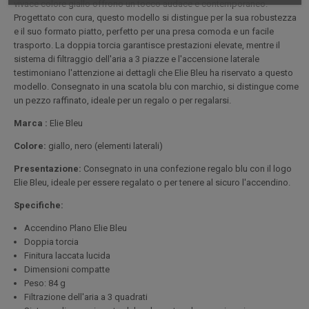
vivace colore giallo offrono un tocco audace e contemporaneo.
Progettato con cura, questo modello si distingue per la sua robustezza
e il suo formato piatto, perfetto per una presa comoda e un facile
trasporto. La doppia torcia garantisce prestazioni elevate, mentre il
sistema di filtraggio dell'aria a 3 piazze e l'accensione laterale
testimoniano l'attenzione ai dettagli che Elie Bleu ha riservato a questo
modello. Consegnato in una scatola blu con marchio, si distingue come
un pezzo raffinato, ideale per un regalo o per regalarsi.
Marca :
Elie Bleu
Colore:
giallo, nero (elementi laterali)
Presentazione:
Consegnato in una confezione regalo blu con il logo
Elie Bleu, ideale per essere regalato o per tenere al sicuro l'accendino.
Specifiche:
Accendino Plano Elie Bleu
Doppia torcia
Finitura laccata lucida
Dimensioni compatte
Peso: 84 g
Filtrazione dell'aria a 3 quadrati