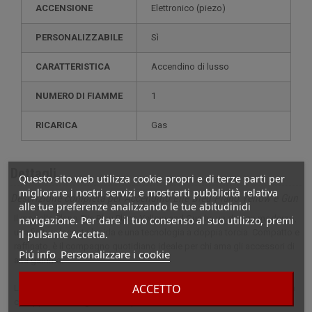
ACCENSIONE
elettronico (piezo)
PERSONALIZZABILE
sì
CARATTERISTICA
accendino di lusso
NUMERO DI FIAMME
1
RICARICA
gas
Dettagli
Questo sito web utilizza cookie propri e di terze parti per
migliorare i nostri servizi e mostrarti pubblicità relativa
Descrizione completa per Accendino Elie Bleu Plano Yellow e Gun
alle tue preferenze analizzando le tue abitudinidi
Il modello Plano Elie Bleu Plano Yellow and Gun ha un design moderno,
navigazione. Per dare il tuo consenso al suo utilizzo, premi
una finitura laccata lucida e una tecnologia a doppia torcia. Compatto e
il pulsante Accetta.
raffinato, è il compagno quotidiano ideale per chi ama gli accessori di
Piú info
Personalizzare i cookie
alta gamma.
ACCETTO
L'accendino Elie Bleu Plano Yellow and Gun è l'accessorio preferito da
chi apprezza l'eleganza e la qualità. La sua finitura laccata lucida e il