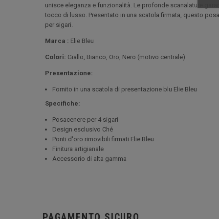
unisce eleganza e funzionalità. Le profonde scanalature garant
tocco di lusso. Presentato in una scatola firmata, questo posa
per sigari.
Marca :
Elie Bleu
Colori:
Giallo, Bianco, Oro, Nero (motivo centrale)
Presentazione:
Fornito in una scatola di presentazione blu Elie Bleu
Specifiche:
Posacenere per 4 sigari
Design esclusivo Ché
Ponti d'oro rimovibili firmati Elie Bleu
Finitura artigianale
Accessorio di alta gamma
PAGAMENTO SICURO