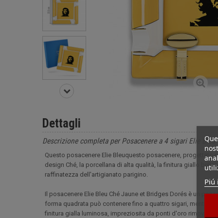
Dettagli
Ques
Descrizione completa per Posacenere a 4 sigari Elie Bleu
nost
Questo posacenere Elie Bleuquesto posacenere, progettato per
anal
design Ché, la porcellana di alta qualità, la finitura giallo brill
util
raffinatezza dell'artigianato parigino.
Piú 
Il posacenere Elie Bleu Ché Jaune et Bridges Dorés è un pezzo
forma quadrata può contenere fino a quattro sigari, mentre al
finitura gialla luminosa, impreziosita da ponti d'oro rimovibili, 