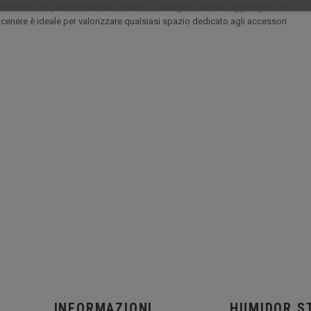
iscono una perfetta stabilità, mentre i dettagli in metallo aggiungono un
cenere è ideale per valorizzare qualsiasi spazio dedicato agli accessori
INFORMAZIONI
HUMIDOR S