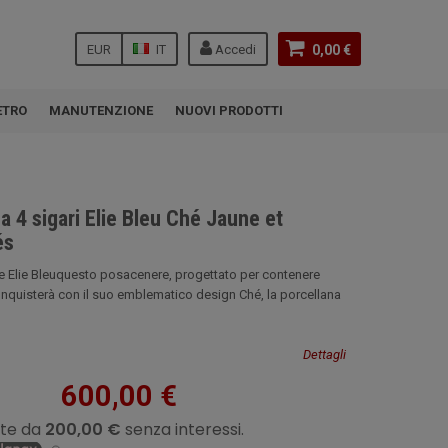
EUR
IT
Accedi
0,00 €
ETRO
MANUTENZIONE
NUOVI PRODOTTI
 4 sigari Elie Bleu Ché Jaune et
és
 Elie Bleuquesto posacenere, progettato per contenere
conquisterà con il suo emblematico design Ché, la porcellana
Dettagli
600,00 €