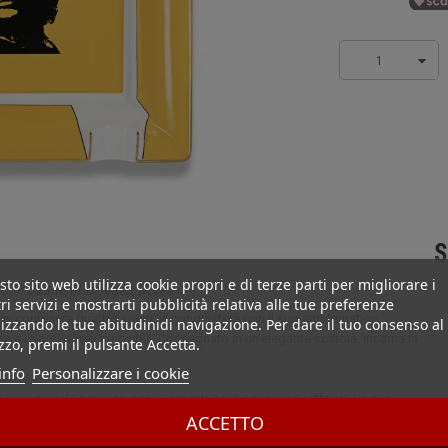
1
S
to sito web utilizza cookie propri e di terze parti per migliorare i
 Ché Jaune et Bridges Dorés
ri servizi e mostrarti pubblicità relativa alle tue preferenze
 contenere quattro sigari, vi conquisterà con il suo emblematico
izzando le tue abitudinidi navigazione. Per dare il tuo consenso al
ante e i ponti dorati rimovibili. Consegnato in un'elegante scatola, incarna la
izzo, premi il pulsante Accetta.
info
Personalizzare i cookie
 eccezionale pensato per gli amanti degli accessori raffinati. La sua
ACCETTO
 centro presenta un motivo emblematico e un'iscrizione dedicata. La sua
illustra il know-how di Elie Bleu. Realizzato in porcellana di alta qualità,