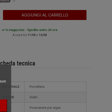
AGGIUNGI AL CARRELLO
In magazzino - Spedito entro 24 ore
A casa tra
11/08
e
14/08
cheda tecnica
 suo
MATERIALE
Porcellana
COLORE
Giallo
STILE
posacenere per sigari